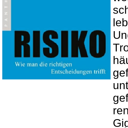
sch
leb
Un
Tr
häu
ge
unt
ge
re
Gi