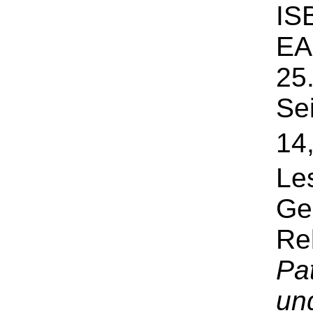
IS
EA
25.
Se
14
Le
Ge
Re
Pa
un