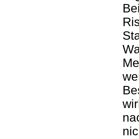
Be
Ri
Sta
Wa
Me
wer
Bes
wir
na
nic