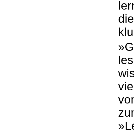
ler
die
kl
»G
les
wis
vi
vo
zu
»L