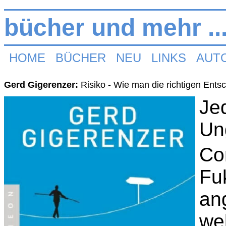
bücher und mehr ..
HOME
BÜCHER
NEU
LINKS
AUT
Gerd Gigerenzer:
Risiko - Wie man die richtigen Entsc
Je
Un
Co
Fu
an
we