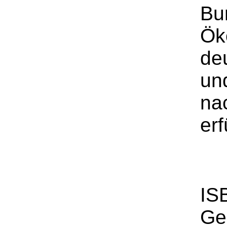
Bu
Ök
de
un
na
erf
IS
Ge