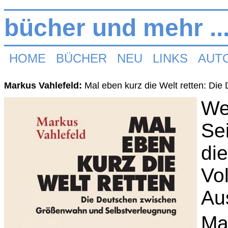
bücher und mehr ..
HOME
BÜCHER
NEU
LINKS
AUT
Markus Vahlefeld:
Mal eben kurz die Welt retten: D
Wel
Sei
di
Vo
Au
Ma