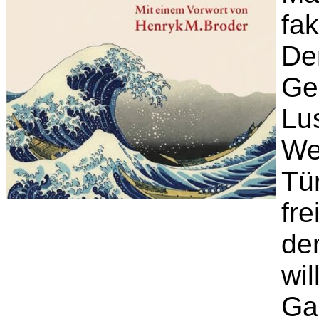
fak
De
Ge
Lus
We
Tü
fre
de
wi
Ga