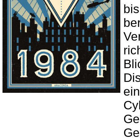
bi
be
Ve
ri
Bli
Di
ein
Cy
Ge
Ge