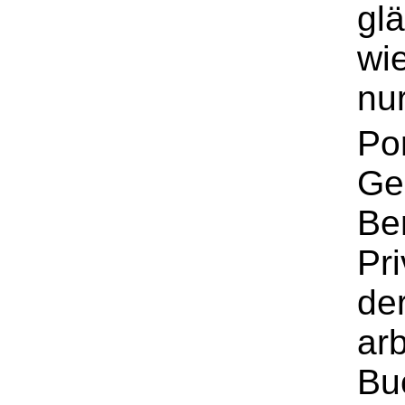
gl
wi
nu
Por
Ge
Be
Pri
de
arb
Bu