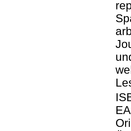
re
Sp
arb
Jo
un
we
Le
IS
EA
Ori