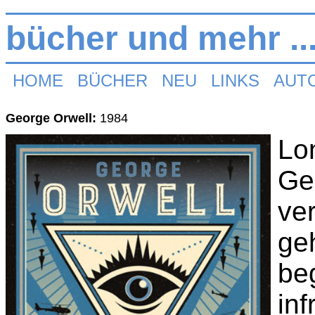
bücher und mehr ..
HOME
BÜCHER
NEU
LINKS
AUT
George Orwell:
1984
Lo
Ge
ver
ge
beg
inf