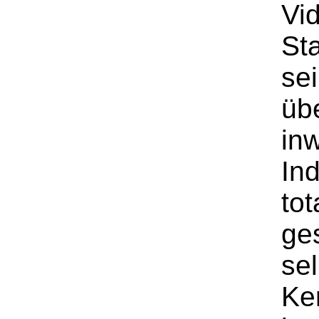
Vi
St
se
üb
inw
In
tot
ge
se
Ke