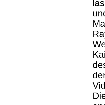
las
un
Ma
Ra
We
Ka
de
de
Vi
Di