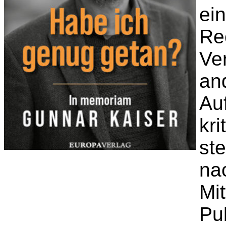
ei
Re
Ve
an
Auf
kri
ste
na
Mit
Pu