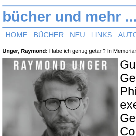
bücher und mehr ..
HOME
BÜCHER
NEU
LINKS
AUT
Unger, Raymond:
Habe ich genug getan? In Memoria
Gu
Ge
Ph
ex
Ge
Co