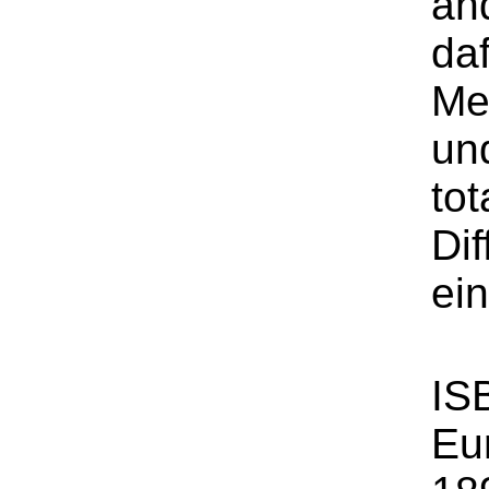
an
da
Me
und
tot
Di
ei
IS
Eu