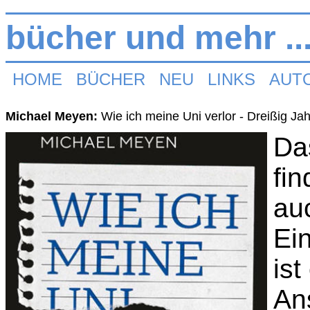
bücher und mehr ..
HOME
BÜCHER
NEU
LINKS
AUT
Michael Meyen:
Wie ich meine Uni verlor - Dreißig Ja
Das
fin
auc
Ei
ist
Ans