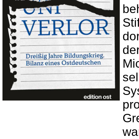
be
Sti
dor
de
Mi
sel
Sy
pro
Gr
wa