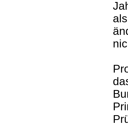
Ja
al
än
nic
Pro
da
Bu
Pri
Pr